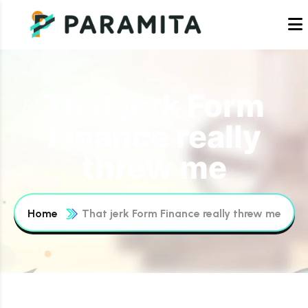
That jerk Form
Finance really
threw me
Home
That jerk Form Finance really threw me